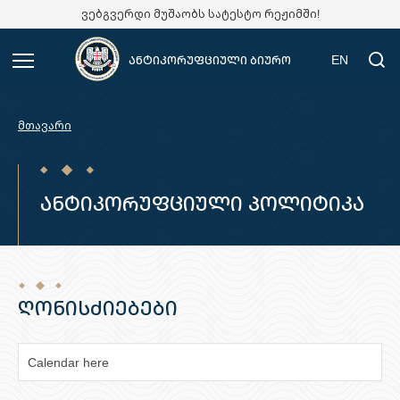
ვებგვერდი მუშაობს სატესტო რეჟიმში!
EN
ანტიკორუფციული ბიურო
მთავარი
ანტიკორუფციული პოლიტიკა
ღონისძიებები
Calendar here