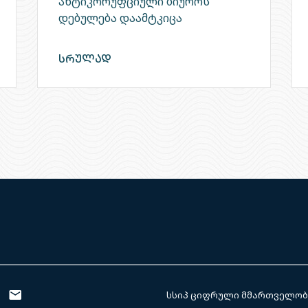
ანტიკორუფციული ბიუროს
დებულება დაამტკიცა
სრულად
სსიპ ციფრული მმართველობი